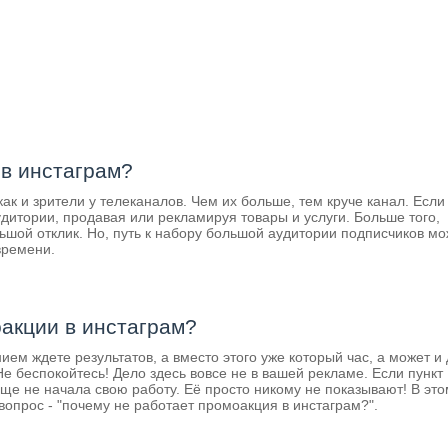
 в инстаграм?
ак и зрители у телеканалов. Чем их больше, тем круче канал. Если
удитории, продавая или рекламируя товары и услуги. Больше того,
льшой отклик. Но, путь к набору большой аудитории подписчиков мо
времени.
акции в инстаграм?
ем ждете результатов, а вместо этого уже который час, а может и 
е беспокойтесь! Дело здесь вовсе не в вашей рекламе. Если пункт
еще не начала свою работу. Её просто никому не показывают! В это
 вопрос - "почему не работает промоакция в инстаграм?".