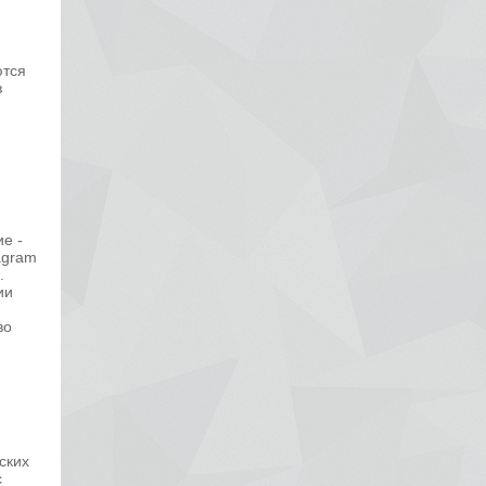
ются
з
е -
agram
.
ии
во
ских
с