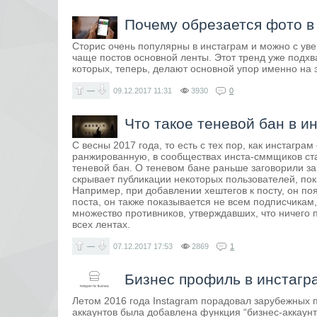
Почему обрезается фото в 
Сторис очень популярны в инстаграм и можно с уве
чаще постов основной ленты. Этот тренд уже подхв
которых, теперь, делают основной упор именно на э
—
09.12.2017
11:31
3930
0
Что такое теневой бан в и
С весны 2017 года, то есть с тех пор, как инстагр
ранжированную, в сообществах инста-сммщиков ст
теневой бан. О теневом бане раньше заговорили за
скрывает публикации некоторых пользователей, пока
Например, при добавлении хештегов к посту, он по
поста, он также показывается не всем подписчикам,
множество противников, утверждавших, что ничего
всех лентах.
—
07.12.2017
17:53
2869
1
Бизнес профиль в инстагра
Летом 2016 года Instagram порадовал зарубежных
аккаунтов была добавлена функция “бизнес-аккаунт