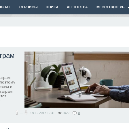
GITAL
СЕРВИСЫ
КНИГИ
АГЕНТСТВА
МЕССЕНДЖЕРЫ
аграм
таграм
 поэтому
вязи с
стаграм
ется
е
—
09.12.2017
12:41
2022
0