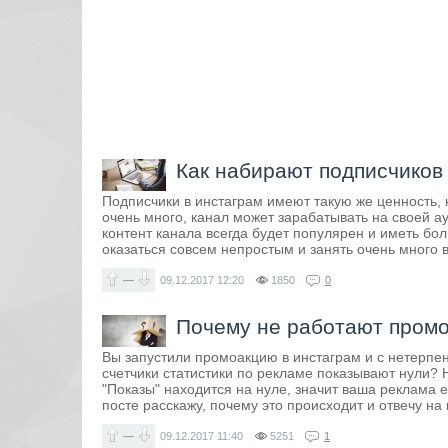
Как набирают подписчиков
Подписчики в инстаграм имеют такую же ценность, к
очень много, канал может зарабатывать на своей а
контент канала всегда будет популярен и иметь бо
оказаться совсем непростым и занять очень много 
—
09.12.2017
12:20
1850
0
Почему не работают промо
Вы запустили промоакцию в инстаграм и с нетерпени
счетчики статистики по рекламе показывают нули? Н
"Показы" находится на нуле, значит ваша реклама 
посте расскажу, почему это происходит и отвечу на
—
09.12.2017
11:40
5251
1