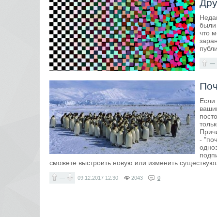
Дру
Неда
были 
что м
заран
публи
—
Поч
Если 
ваши
пост
тольк
Причи
- "по
одноз
подпи
сможете выстроить новую или изменить существую
—
09.12.2017
12:30
2043
0