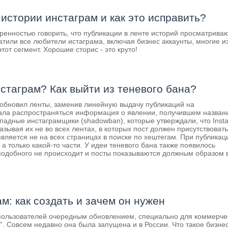
истории инстаграм и как это исправить?
ренностью говорить, что публикации в ленте историй просматрива
атили все любители истаграма, включая бизнес аккаунты, многие и
тот сегмент. Хорошие сторис - это круто!
нстаграм? Как выйти из теневого бана?
ам обновил ленты, заменив линейную выдачу публикаций на
ала распространяться информация о явлении, получившем названи
падные инстаграмщики (shadowban), которые утверждали, что Inst
зывая их не во всех лентах, в которых пост должен присутствовать
является не на всех страницах в поиске по хештегам. При публикац
 а только какой-то части. У идеи теневого бана также появилось
 подобного не происходит и посты показываются должным образом 
м: как создать и зачем он нужен
 пользователей очередным обновлением, специально для коммерче
”. Совсем недавно она была запущена и в России. Что такое бизне