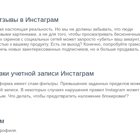
отзывы в Инстаграм
я настоящая реальность. Но мы не должны забывать, что люди
ивыми картинками, а не для того, чтобы просматривать бесконечны
 скринов с социальных сетей может запросто «убить» ваш аккаунт,
тью к вашему продукту. Есть ли выход? Конечно, попробуйте грам
лечь новых заинтересованных подписчиков, но и больше продавать.
вки учетной записи Инстаграм
атформа имеет спам-фильтры. Превышение заданных пределов мож
ой записи. В некоторых случаях нарушения правил Instagram может
ым. Что делать, чтобы предотвратить наложение блокировки!?
ам
профиля.