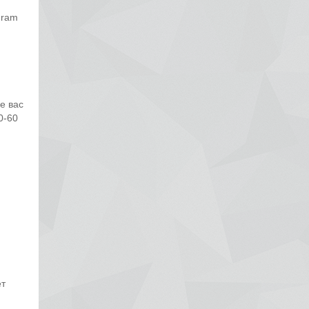
gram
е вас
0-60
ет