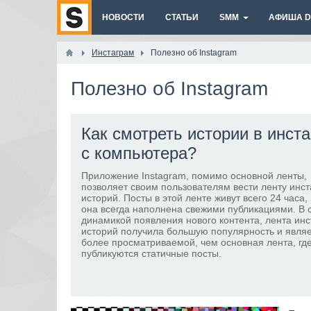
НОВОСТИ
СТАТЬИ
SMM
АФИША DI
Инстаграм
Полезно об Instagram
Полезно об Instagram
Как смотреть истории в инст
с компьютера?
Приложение Instagram, помимо основной ленты,
позволяет своим пользователям вести ленту инс
историй. Посты в этой ленте живут всего 24 часа,
она всегда наполнена свежими публикациями. В с
динамикой появления нового контента, лента ин
историй получила большую популярность и явля
более просматриваемой, чем основная лента, гд
публикуются статичные посты.