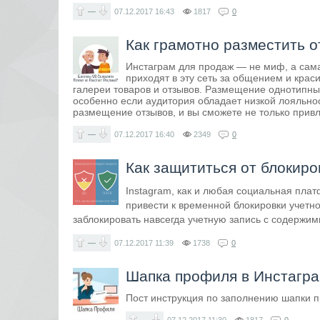
—
07.12.2017
16:43
1817
0
Как грамотно разместить 
Инстаграм для продаж — не миф, а сама
приходят в эту сеть за общением и крас
галереи товаров и отзывов. Размещение однотипных
особенно если аудитория обладает низкой лояльнос
размещение отзывов, и вы сможете не только прив
—
07.12.2017
16:40
2349
0
Как защититься от блокиро
Instagram, как и любая социальная пл
привести к временной блокировки учетн
заблокировать навсегда учетную запись с содержим
—
07.12.2017
11:39
1738
0
Шапка профиля в Инстагр
Пост инструкция по заполнению шапки 
—
07.12.2017
11:30
1817
0