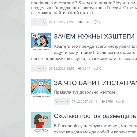
профиль в инстаграм? В чем его польза? Нужен ли 
владельцы “продающих” аккаунтов в России. Ответ
вы можете найти в этой статье.
—
07.12.2017
17:01
1818
0
ЗАЧЕМ НУЖНЫ ХЭШТЕГИ в
Хэштеги это прежде всего инструмент дл
ищут и могут найти). Если вы не ставите
новых подписчиков в сутки, в зависимости от темати
—
07.12.2017
16:55
1644
0
ЗА ЧТО БАНИТ ИНСТАГРА
Правила тут довольно жесткие.
—
07.12.2017
16:49
1758
0
Сколько постов размещать 
В Facebook существуют мнения, что если
охват каждого между собой и количество 