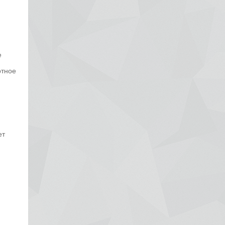
е
отное
ет