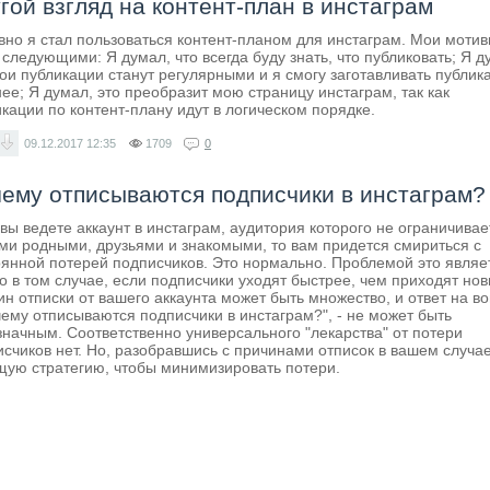
гой взгляд на контент-план в инстаграм
вно я стал пользоваться контент-планом для инстаграм. Мои моти
следующими: Я думал, что всегда буду знать, что публиковать; Я д
ои публикации станут регулярными и я смогу заготавливать публик
ее; Я думал, это преобразит мою страницу инстаграм, так как
кации по контент-плану идут в логическом порядке.
09.12.2017
12:35
1709
0
ему отписываются подписчики в инстаграм?
вы ведете аккаунт в инстаграм, аудитория которого не ограничивае
ми родными, друзьями и знакомыми, то вам придется смириться с
оянной потерей подписчиков. Это нормально. Проблемой это являе
о в том случае, если подписчики уходят быстрее, чем приходят нов
н отписки от вашего аккаунта может быть множество, и ответ на в
чему отписываются подписчики в инстаграм?", - не может быть
начным. Соответственно универсального "лекарства" от потери
счиков нет. Но, разобравшись с причинами отписок в вашем случае
щую стратегию, чтобы минимизировать потери.