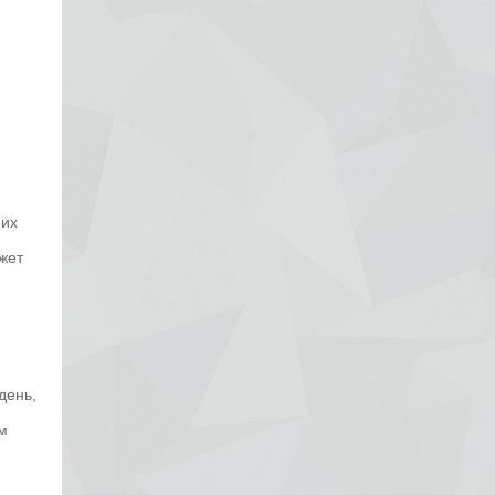
 их
жет
день,
м