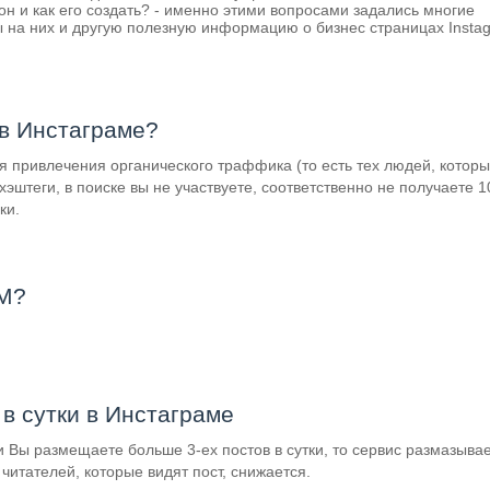
он и как его создать? - именно этими вопросами задались многие
ы на них и другую полезную информацию о бизнес страницах Insta
 Инстаграме?
я привлечения органического траффика (то есть тех людей, которы
 хэштеги, в поиске вы не участвуете, соответственно не получаете 1
ки.
М?
в сутки в Инстаграме
 Вы размещаете больше 3-ех постов в сутки, то сервис размазыва
читателей, которые видят пост, снижается.