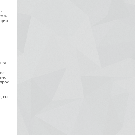
вы
умал,
ации
тся
тся
ые.
опрос
, вы