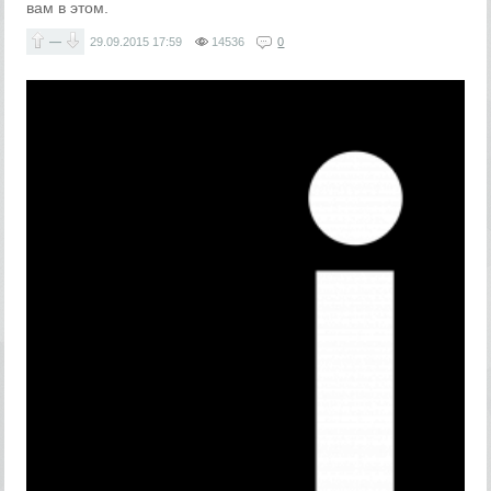
вам в этом.
—
29.09.2015
17:59
14536
0