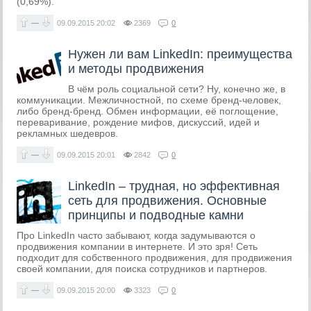
(0,69%).
—
09.09.2015
20:02
2369
0
Нужен ли вам LinkedIn: преимущества
и методы продвижения
В чём роль социальной сети? Ну, конечно же, в
коммуникации. Межличностной, по схеме бренд-человек,
либо бренд-бренд. Обмен информации, её поглощение,
переваривание, рождение мифов, дискуссий, идей и
рекламных шедевров.
—
09.09.2015
20:01
2842
0
LinkedIn – трудная, но эффективная
сеть для продвижения. Основные
принципы и подводные камни
Про LinkedIn часто забывают, когда задумываются о
продвижения компании в интернете. И это зря! Сеть
подходит для собственного продвижения, для продвижения
своей компании, для поиска сотрудников и партнеров.
—
09.09.2015
20:00
3323
0