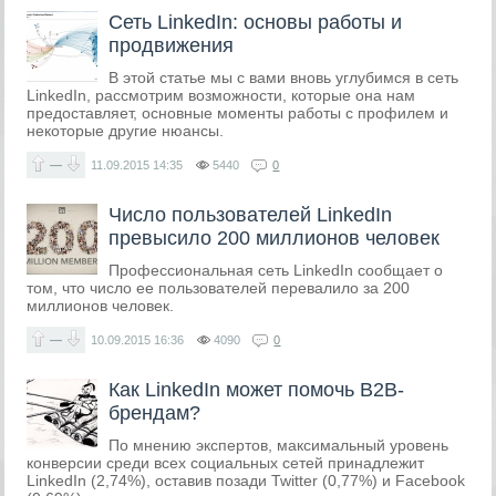
Сеть LinkedIn: основы работы и
продвижения
В этой статье мы с вами вновь углубимся в сеть
LinkedIn, рассмотрим возможности, которые она нам
предоставляет, основные моменты работы с профилем и
некоторые другие нюансы.
—
11.09.2015
14:35
5440
0
Число пользователей LinkedIn
превысило 200 миллионов человек
Профессиональная сеть LinkedIn сообщает о
том, что число ее пользователей перевалило за 200
миллионов человек.
—
10.09.2015
16:36
4090
0
Как LinkedIn может помочь B2B-
брендам?
​По мнению экспертов, максимальный уровень
конверсии среди всех социальных сетей принадлежит
LinkedIn (2,74%), оставив позади Twitter (0,77%) и Facebook