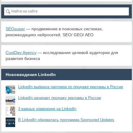
SEOsuper
— продвижение в поисковых системах,
рекомендациях нейросетей. SEO/ GEO/ AEO
CustDev Agency
— исследования целевой аудитории для
развития бизнеса
Нововведения LinkedIn
LinkedIn выбрала партнера по продаже рекламы в России
LinkedIn начинает продажу рекламы в России
3 важных изменения на LinkedIn
В LinkedIn обновилась программа Sponsored Updates