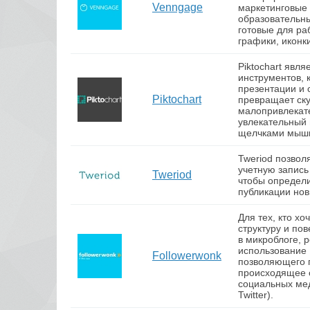
Venngage
маркетинговые
образовательны
готовые для ра
графики, иконк
​Piktochart явл
инструментов, 
презентации и
Piktochart
превращает ск
малопривлекат
увлекательный
щелчками мыш
Tweriod позвол
учетную запись 
Tweriod
чтобы определ
публикации нов
Для тех, кто х
структуру и по
в микроблоге, 
использование 
Followerwonk
позволяющего 
происходящее с
социальных мед
Twitter).