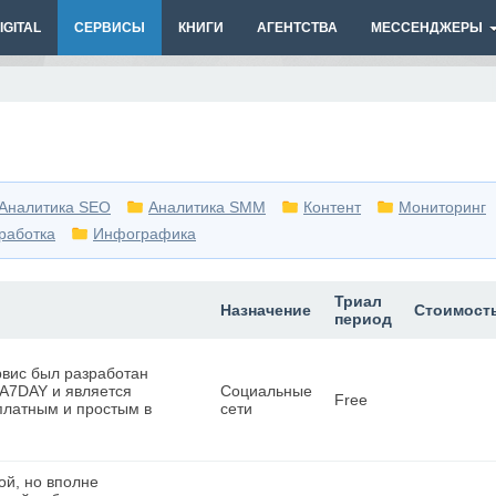
GITAL
СЕРВИСЫ
КНИГИ
АГЕНТСТВА
МЕССЕНДЖЕРЫ
Аналитика SEO
Аналитика SMM
Контент
Мониторинг
работка
Инфографика
Триал
Назначение
Стоимост
период
рвис был разработан
A7DAY и является
Социальные
Free
платным и простым в
сети
той, но вполне