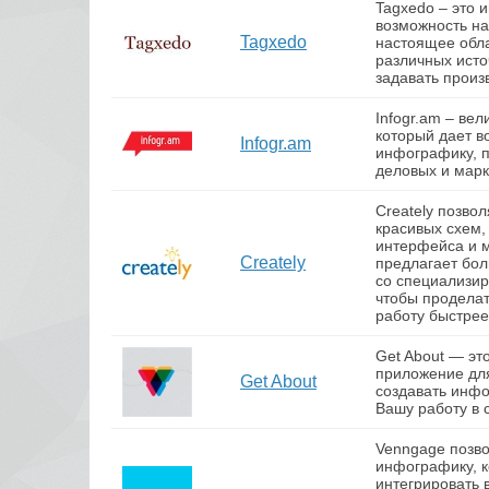
Tagxedo – это 
возможность на
Tagxedo
настоящее обла
различных исто
задавать произ
Infogr.am – ве
который дает в
Infogr.am
инфографику, 
деловых и мар
Creately позво
красивых схем,
интерфейса и м
Creately
предлагает бол
со специализи
чтобы продела
работу быстрее
Get About — эт
приложение дл
Get About
создавать инфо
Вашу работу в 
Venngage позво
инфографику, 
интегрировать 