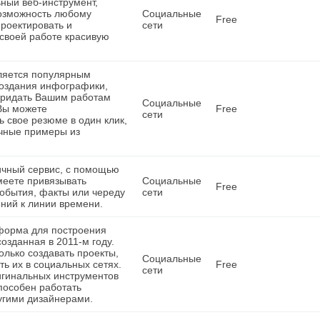
ный веб-инструмент,
возможность любому
Социальные
Free
роектировать и
сети
 своей работе красивую
вляется популярным
создания инфографики,
ридать Вашим работам
Социальные
Вы можете
Free
сети
ь свое резюме в один клик,
ичные примеры из
тличный сервис, с помощью
меете привязывать
Социальные
Free
обытия, факты или череду
сети
ний к линии времени.
атформа для построения
озданная в 2011-м году.
олько создавать проекты,
Социальные
ть их в социальных сетях.
Free
сети
гинальных инструментов
пособен работать
угими дизайнерами.