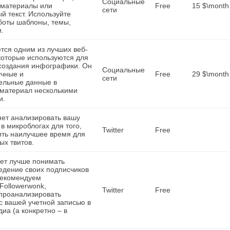
Социальные
 материалы или
Free
15 $\month
сети
й текст. Используйте
боты шаблоны, темы,
и.
яется одним из лучших веб-
которые используются для
 создания инфографики. Он
Социальные
учные и
Free
29 $\month
сети
ельные данные в
 материал несколькими
и.
яет анализировать вашу
в микроблогах для того,
Twitter
Free
ить наилучшее время для
ых твитов.
очет лучше понимать
ведение своих подписчиков
рекомендуем
Followerwonk,
Twitter
Free
проанализировать
 вашей учетной записью в
иа (а конкретно – в