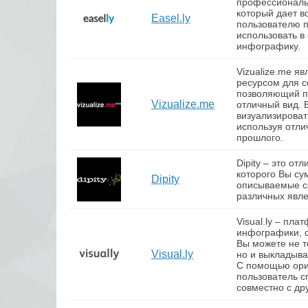
профессиональ
который дает 
Easel.ly
пользователю п
использовать в
инфографику.
Vizualize.me я
ресурсом для 
позволяющий п
Vizualize.me
отличный вид. 
визуализироват
используя отл
прошлого.
Dipity – это о
которого Вы су
Dipity
описываемые с
различных явле
Visual.ly – пл
инфографики, с
Вы можете не т
Visual.ly
но и выкладыва
С помощью ори
пользователь с
совместно с др