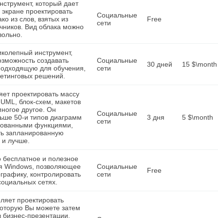
инструмент, который дает
 экране проектировать
Социальные
ко из слов, взятых из
Free
сети
чников. Вид облака можно
вольно.
ликолепный инструмент,
озможность создавать
Социальные
30 дней
15 $\month
подходящую для обучения,
сети
кетинговых решений.
ляет проектировать массу
 UML, блок-схем, макетов
ногое другое. Он
Социальные
ьше 50-и типов диаграмм
3 дня
5 $\month
сети
рованными функциями,
ть запланированную
 и лучше.
о бесплатное и полезное
я Windows, позволяющее
Социальные
Free
графику, контролировать
сети
социальных сетях.
ляет проектировать
которую Вы можете затем
в бизнес-презентации,