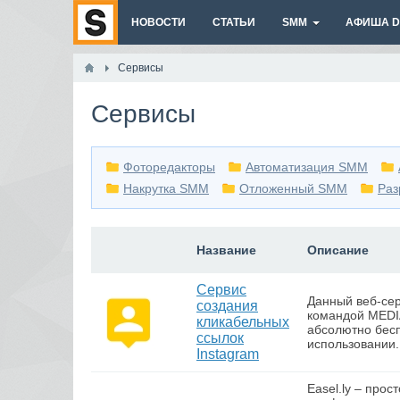
НОВОСТИ
СТАТЬИ
SMM
АФИША DI
Сервисы
Сервисы
Фоторедакторы
Автоматизация SMM
Накрутка SMM
Отложенный SMM
Раз
Название
Описание
Сервис
Данный веб-се
создания
командой MEDI
кликабельных
абсолютно бес
ссылок
использовании.
Instagram
Easel.ly – прос