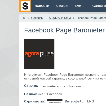
НОВОСТИ
СТАТЬИ
SMM
АФИША DI
Сервисы
Аналитика SMM
Facebook Page Barom
Facebook Page Barometer
Инструмент Facebook Page Barometer позволяет ва
основной массой страниц в социальной сети на ос
Ссылка:
barometer.agorapulse.com
Назначение:
Facebook
Скриншоты:
Интерфейс:
ENG