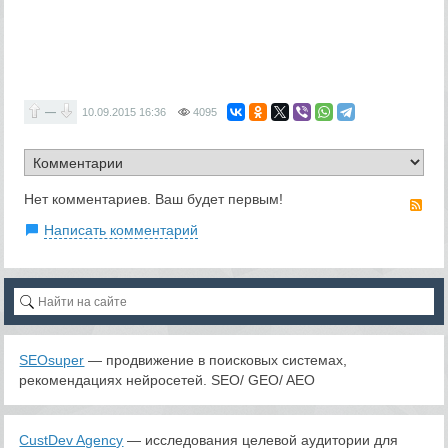
—
10.09.2015
16:36
4095
Нет комментариев. Ваш будет первым!
RS
Написать комментарий
SEOsuper
— продвижение в поисковых системах,
рекомендациях нейросетей. SEO/ GEO/ AEO
CustDev Agency
— исследования целевой аудитории для