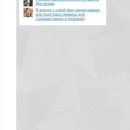
Инстаграм
Я всегда с собой беру видео-камеру
или must-have сервисы для
создания видео в Instagram