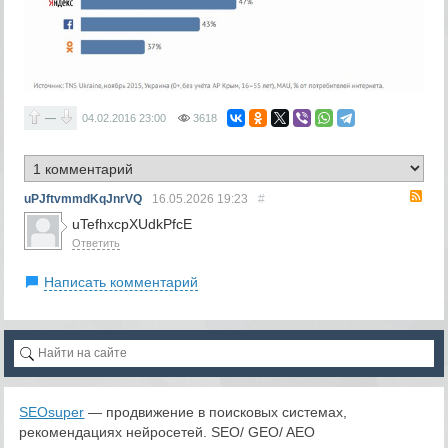
—
04.02.2016
23:00
3618
RS
uPJftvmmdKqJnrVQ
16.05.2026
19:23
#
uTefhxcpXUdkPfcE
Ответить
Написать комментарий
SEOsuper
— продвижение в поисковых системах,
рекомендациях нейросетей. SEO/ GEO/ AEO