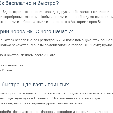
 Вк бесплатно и быстро?
. Здесь строят отношения, заводят друзей, обставляют жилище и
е и серебряные монеты. Чтобы их получить - необходимо выполнять
жно получить бесплатный чит на золото в Аватарии через Вк.
рии через Вк. С чего начать?
мпьютер) бесплатно без регистрации. И вот с помощью этой социа
сколько захочется. Монеты обменивают на голоса Вк. Значит, нужно
о и быстро. Делаем всего 3 шага:
 их количества.
а ВТопе.
 быстро. Где взять поинты?
ый простой – купить. Если же хочется получить их бесплатно, мо
ты. Еще один путь – ВТопе-бот. Эта маленькая утилита будет
режиме, выполняя задания других пользователей.
ерфейс, безопасность от баннов и штрафов и конфиденциальность.