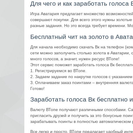
Для чего и как заработать голоса
Игра Аватария предлагает множество возможностей
совершают покупки. Для всего этого нужны золоты
разные задания. Но это всегда требует времени. Мо
Бесплатный чит на золото в Авата
Для начала необходимо скачать Вк на телефон (ко
сети можно заполучить столько золота в Аватарии, 
много голосов, а значит, нужен ресурс ВТопе!
Этот сервис поможет заработать голоса Вк бесплатн
1. Регистрируемся во ВТопе.
2. Задаем задание по накрутке голосов с указанием
3. Оплачиваем заказ поинтами – внутренняя валют
Готово!
Заработать голоса Вк бесплатно и
Валюту ВТопе получают различными способами. Сам
пригласить друзей и получить за это бонусные поин
зарабатывать поинты в полностью автоматическом 
Все легко и просто. ВТопе предлагает удобный инт