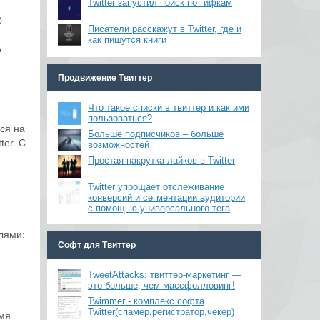
Twitter запустил поиск по гифкам
0
Писатели расскажут в Twitter, где и
как пишутся книги
о
Продвижение Твиттер
Что такое списки в твиттер и как ими
пользоваться?
ся на
Больше подписчиков – больше
ter. С
возможностей
Простая накрутка лайков в Twitter
Twitter упрощает отслеживание
конверсий и сегментации аудитории
с помощью универсального тега
лями:
Софт для Твиттер
TweetAttacks: твиттер-маркетинг —
это больше, чем массфолловинг!
Twimmer - комплекс софта
Twitter(спамер,регистратор,чекер)
емя