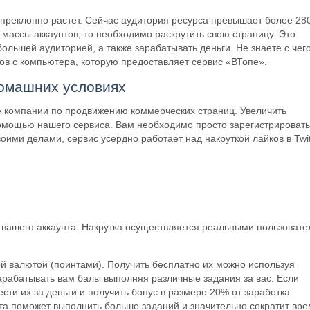
непреклонно растет. Сейчас аудитория ресурса превышает более 28
 массы аккаунтов, то необходимо раскрутить свою страницу. Это
ольшей аудиторией, а также зарабатывать деньги. Не знаете с чег
ков с компьютера, которую предоставляет сервис «ВТопе».
домашних условиях
е компании по продвижению коммерческих страниц. Увеличить
омощью нашего сервиса. Вам необходимо просто зарегистрировать
оими делами, сервис усердно работает над накруткой лайков в Twit
вашего аккаунта. Накрутка осуществляется реальными пользовате
ой валютой (поинтами). Получить бесплатно их можно используя
арабатывать вам балы выполняя различные задания за вас. Если
ести их за деньги и получить бонус в размере 20% от заработка
а поможет выполнить больше заданий и значительно сократит вр