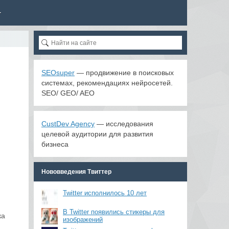
SEOsuper
— продвижение в поисковых
системах, рекомендациях нейросетей.
SEO/ GEO/ AEO
CustDev Agency
— исследования
целевой аудитории для развития
бизнеса
Нововведения Твиттер
Twitter исполнилось 10 лет
В Twitter появились стикеры для
ка
изображений