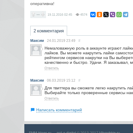
оперативна!
—
19.11.2016
02:45
4574
2 комментария
Максим
24.01.2019
23:49
#
Немаловажную роль в аккаунте играют лайки
лайков. Вы можете накрутить лайки самосто
рейтингом сервисов накрутки на Вы выберет
качественно и быстро. Удачи. Я заказывал, 
Ответить
Максим
06.03.2019
15:12
#
Для твиттера вы сможете легко накрутить ла
Выбирайте только проверенные сервисы нак
Ответить
Написать комментарий
SMM-blogs.ru — всё о digital
© 2013-2017
Vilyachkin.ru