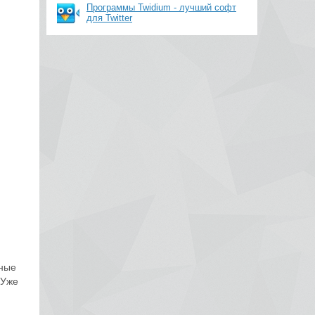
Программы Twidium - лучший софт
для Twitter
чные
 Уже