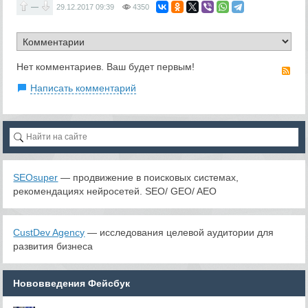
—
29.12.2017
09:39
4350
Нет комментариев. Ваш будет первым!
RS
Написать комментарий
SEOsuper
— продвижение в поисковых системах,
рекомендациях нейросетей. SEO/ GEO/ AEO
CustDev Agency
— исследования целевой аудитории для
развития бизнеса
Нововведения Фейсбук