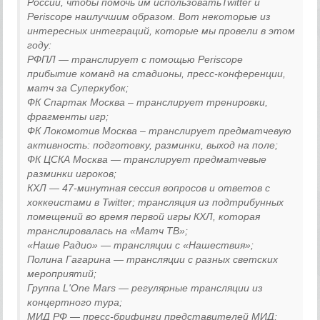
России, чтобы помочь им использоватьTwitter и
Periscope наилучшим образом. Вот некоторые из
интересных интеграций, которые мы провели в этом
году:
РФПЛ — транслирует с помощью Periscope
прибытие команд на стадионы, пресс-конференции,
матч за Суперкубок;
ФК Спартак Москва – транслирует тренировки,
фрагменты игр;
ФК Локомотив Москва – транслирует предматчевую
активность: подготовку, разминки, выход на поле;
ФК ЦСКА Москва — транслирует предматчевые
разминки игроков;
КХЛ — 47-минутная сессия вопросов и ответов с
хоккеистами в Twitter; трансляция из подтрибунных
помещений во время первой игры КХЛ, которая
транслировалась на «Матч ТВ»;
«Наше Радио» — трансляции с «Нашествия»;
Полина Гагарина — трансляции с разных светских
мероприятий;
Группа L'One Mars — регулярные трансляции из
концертного тура;
МИД РФ — пресс-брифинги представителей МИД;