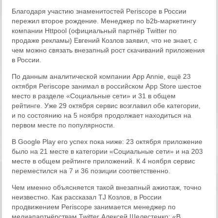
Благодаря участию знаменитостей Periscope в России
пережил второе рождение. Менеджер по b2b-маркетингу
компании Httpool (официальный партнёр Twitter по
продаже рекламы) Евгений Козлов заявил, что не знает, с
чем можно связать внезапный рост скачиваний приложения
в России.
По данным аналитической компании App Annie, ещё 23
октября Periscope занимал в российском App Store шестое
место в разделе «Социальные сети» и 31 в общем
рейтинге. Уже 29 октября сервис возглавил обе категории,
и по состоянию на 5 ноября продолжает находиться на
первом месте по популярности.
В Google Play его успех пока ниже: 23 октября приложение
было на 21 месте в категории «Социальные сети» и на 203
месте в общем рейтинге приложений. К 4 ноября сервис
переместился на 7 и 36 позиции соответственно.
Чем именно объясняется такой внезапный ажиотаж, точно
неизвестно. Как рассказал TJ Козлов, в России
продвижением Periscope занимается менеджер по
медиапартнёрствам Twitter Алексей Шелестенко: «В