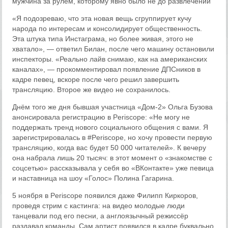
мужчина за рулём, которому явно было не до развлечений
«Я подозреваю, что эта новая вещь сгруппирует кучу
народа по интересам и консолидирует общественность.
Эта штука типа Инстаграма, но более живая, этого не
хватало», — ответил Билан, после чего машину остановили
инспекторы. «Реально лайв снимаю, как на американских
каналах», — прокомментировал появление ДПСников в
кадре певец, вскоре после чего решил завершить
трансляцию. Второе же видео не сохранилось.
Днём того же дня бывшая участница «Дом-2» Ольга Бузова
анонсировала регистрацию в Periscope: «Не могу не
поддержать тренд нового социального общения с вами. Я
зарегистрировалась в #Periscope, но хочу провести первую
трансляцию, когда вас будет 50 000 читателей». К вечеру
она набрала лишь 20 тысяч: в этот момент о «знакомстве с
соцсетью» рассказывала у себя во «ВКонтакте» уже певица
и наставница на шоу «Голос» Полина Гагарина.
5 ноября в Periscope появился даже Филипп Киркоров,
проведя стрим с кастинга: на видео молодые люди
танцевали под его песни, а англоязычный режиссёр
раздавал команды. Сам артист появился в кадре буквально