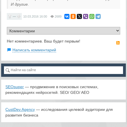
И другие.
—
10.03.2016
16:00
2689
Нет комментариев. Ваш будет первым!
RS
Написать комментарий
SEOsuper
— продвижение в поисковых системах,
рекомендациях нейросетей. SEO/ GEO/ AEO
CustDev Agency
— исследования целевой аудитории для
развития бизнеса