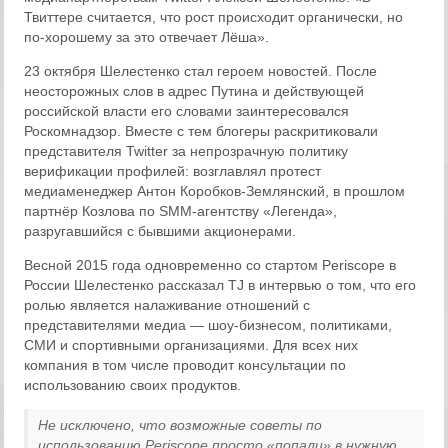
Твиттере считается, что рост происходит органически, но
по-хорошему за это отвечает Лёша».
23 октября Шелестенко стал героем новостей. После
неосторожных слов в адрес Путина и действующей
российской власти его словами заинтересовался
Роскомнадзор. Вместе с тем блогеры раскритиковали
представителя Twitter за непрозрачную политику
верификации профилей: возглавлял протест
медиаменеджер Антон Коробков-Землянский, в прошлом
партнёр Козлова по SMM-агентству «Легенда»,
разругавшийся с бывшими акционерами.
Весной 2015 года одновременно со стартом Periscope в
России Шелестенко рассказал TJ в интервью о том, что его
ролью является налаживание отношений с
представителями медиа — шоу-бизнесом, политиками,
СМИ и спортивными организациями. Для всех них
компания в том числе проводит консультации по
использованию своих продуктов.
Не исключено, что возможные советы по
использованию Periscope просто «попали» в нужную