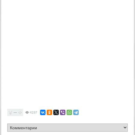
—
4197