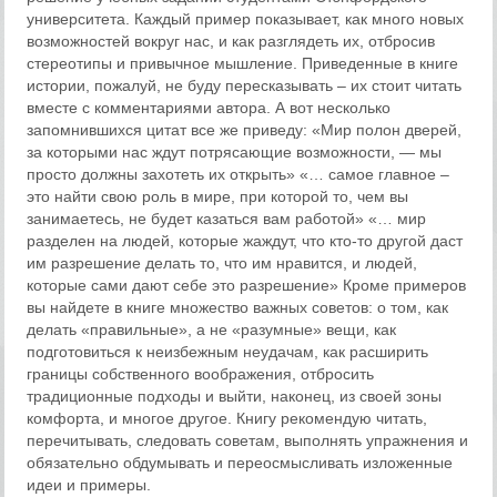
университета. Каждый пример показывает, как много новых
возможностей вокруг нас, и как разглядеть их, отбросив
стереотипы и привычное мышление. Приведенные в книге
истории, пожалуй, не буду пересказывать – их стоит читать
вместе с комментариями автора. А вот несколько
запомнившихся цитат все же приведу: «Мир полон дверей,
за которыми нас ждут потрясающие возможности, — мы
просто должны захотеть их открыть» «… самое главное –
это найти свою роль в мире, при которой то, чем вы
занимаетесь, не будет казаться вам работой» «… мир
разделен на людей, которые жаждут, что кто-то другой даст
им разрешение делать то, что им нравится, и людей,
которые сами дают себе это разрешение» Кроме примеров
вы найдете в книге множество важных советов: о том, как
делать «правильные», а не «разумные» вещи, как
подготовиться к неизбежным неудачам, как расширить
границы собственного воображения, отбросить
традиционные подходы и выйти, наконец, из своей зоны
комфорта, и многое другое. Книгу рекомендую читать,
перечитывать, следовать советам, выполнять упражнения и
обязательно обдумывать и переосмысливать изложенные
идеи и примеры.