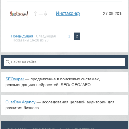
Инстаконф
—
27.09.2015
← Предыдущая
Следующая →
1
2
Показаны 16-28 из 28
SEOsuper
— продвижение в поисковых системах,
рекомендациях нейросетей. SEO/ GEO/ AEO
CustDev Agency
— исследования целевой аудитории для
развития бизнеса